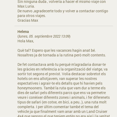
Sin ninguna duda , volvería a hacer el mismo viaje con
Max Luria.
De nuevo ,agradecerte todo y volver a contactar contigo
para otros viajes.
Gracias Max
Helena
(
lunes, 05. septiembre 2022 13:09
)
Hola Max,
Què tal? Espero que les vacances hagin anat bé.
Nosaltres ja de tornada a la rutina però molt contents.
De fet contactava amb tu perquè m'agradaria donar-te
les gràcies en referència a la organització del viatge, va
sortir tot segons el previst. Volia destacar sobretot els
hotels on ens allotjavem, van superar les nostres
espectatives i agrair-te els detalls que hi havien pels
honeymooners. També la ruta que vam dur a terme els
dies de safari pels diferents parcs que ens va permetre
veure i conèixer diferents zones i animals, i fer diferenets
tipus de safari (en cotxe, en bici, a peu..), una ruta molt
complerta. I per últim comentar també el tema del
vehicle ja que finalment vam anar amb un Land Cruiser
4x4 que segons el que teniem entès no era així i la veritat