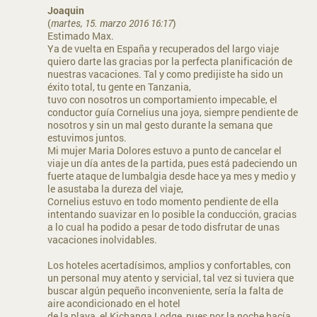
Joaquin
(
martes, 15. marzo 2016 16:17
)
Estimado Max.
Ya de vuelta en España y recuperados del largo viaje
quiero darte las gracias por la perfecta planificación de
nuestras vacaciones. Tal y como predijiste ha sido un
éxito total, tu gente en Tanzania,
tuvo con nosotros un comportamiento impecable, el
conductor guía Cornelius una joya, siempre pendiente de
nosotros y sin un mal gesto durante la semana que
estuvimos juntos.
Mi mujer Maria Dolores estuvo a punto de cancelar el
viaje un día antes de la partida, pues está padeciendo un
fuerte ataque de lumbalgia desde hace ya mes y medio y
le asustaba la dureza del viaje,
Cornelius estuvo en todo momento pendiente de ella
intentando suavizar en lo posible la conducción, gracias
a lo cual ha podido a pesar de todo disfrutar de unas
vacaciones inolvidables.
Los hoteles acertadísimos, amplios y confortables, con
un personal muy atento y servicial, tal vez si tuviera que
buscar algún pequeño inconveniente, sería la falta de
aire acondicionado en el hotel
de la playa, el Kichanga Lodge, pues por la noche hacía