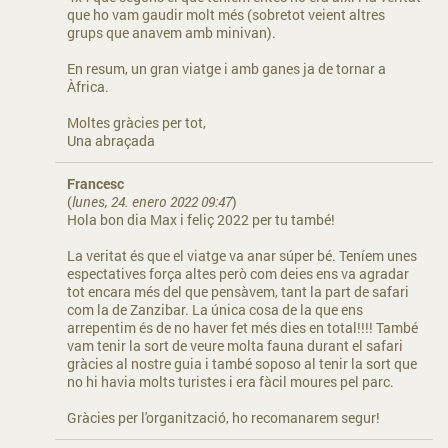
que ho vam gaudir molt més (sobretot veient altres
grups que anavem amb minivan).
En resum, un gran viatge i amb ganes ja de tornar a
Àfrica.
Moltes gràcies per tot,
Una abraçada
Francesc
(
lunes, 24. enero 2022 09:47
)
Hola bon dia Max i feliç 2022 per tu també!
La veritat és que el viatge va anar súper bé. Teníem unes
espectatives força altes però com deies ens va agradar
tot encara més del que pensàvem, tant la part de safari
com la de Zanzibar. La única cosa de la que ens
arrepentim és de no haver fet més dies en total!!!! També
vam tenir la sort de veure molta fauna durant el safari
gràcies al nostre guia i també soposo al tenir la sort que
no hi havia molts turistes i era fàcil moures pel parc.
Gràcies per l'organització, ho recomanarem segur!