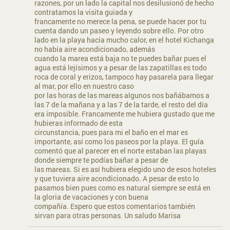
razones, por un lado la capital nos desilusionó de hecho
contratamos la visita guiada y
francamente no merece la pena, se puede hacer por tu
cuenta dando un paseo y leyendo sobre ello. Por otro
lado en la playa hacía mucho calor, en el hotel Kichanga
no había aire acondicionado, además
cuando la marea está baja no te puedes bañar pues el
agua está lejísimos y a pesar de las zapatillas es todo
roca de coral y erizos, tampoco hay pasarela para llegar
al mar, por ello en nuestro caso
por las horas de las mareas algunos nos bañábamos a
las 7 de la mañana y a las 7 de la tarde, el resto del día
era imposible. Francamente me hubiera gustado que me
hubieras informado de esta
circunstancia, pues para mi el baño en el mar es
importante, así como los paseos por la playa. El guía
comentó que al parecer en el norte estaban las playas
donde siempre te podías bañar a pesar de
las mareas. Si es así hubiera elegido uno de esos hoteles
y que tuviera aire acondicionado. A pesar de esto lo
pasamos bien pues como es natural siempre se está en
la gloria de vacaciones y con buena
compañía. Espero que estos comentarios también
sirvan para otras personas. Un saludo Marisa