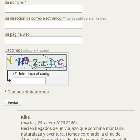
Su nombre: *
Su dirección de correo electrónico: *
(no se publicará en la web)
Su página web:
Captcha:
(código antispam)
↺
Introduce el código.
* Campos obligatorios
Enviar
Kike
(
martes, 20. enero 2026 21:56
)
Recién llegados de un viajazo que combina montaña,
naturaleza y aventura. Hemos coronado la cima de
África y hemos disfrutado del Serengeti. Que pasada!!