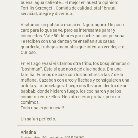
buena, agua caliente...El mejor en nuestra opinión:
Tortilis Serengeti. Comida de calidad, staff brutal,
servicial, alegre y divertido.
Visitamos un poblado masai en Ngorongoro. Un poco
caro para lo que se ve, pero es interesante parar y
conocerlos. Vale 50 dólares por coche, no por persona.
Te reciben con una danza y te enseñan sus casas,
guardería, trabajos manuales que intentan vender, etc.
Curioso.
En el Lago Eyasi visitamos otra tribu, los bosquimanos o
"boshman". Ésta sí que nos dejó alucinadas. Era una
família. Fuimos de caza con los hombres a las 7 de la
mañana. Cazaban con arco y flechas y consiguieron una
ardilla y...murciélagos. Luego nos llevaron dentro de un
baobab, donde hicieron fuego, los cocinaron y se los
comieron entre ellos. Nos ofrecieron probar, pero no
comimos.
Toda una experiencia!!
Un safari perfecto.
Ariadna
(
miércoles, 10. octubre 2018 16:39
)