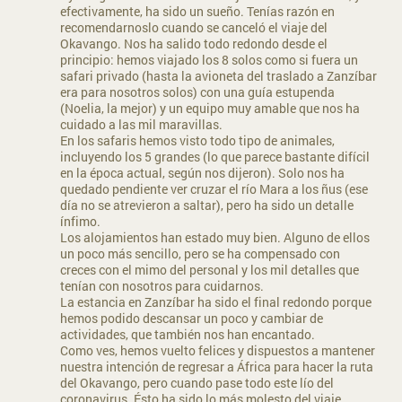
efectivamente, ha sido un sueño. Tenías razón en
recomendarnoslo cuando se canceló el viaje del
Okavango. Nos ha salido todo redondo desde el
principio: hemos viajado los 8 solos como si fuera un
safari privado (hasta la avioneta del traslado a Zanzíbar
era para nosotros solos) con una guía estupenda
(Noelia, la mejor) y un equipo muy amable que nos ha
cuidado a las mil maravillas.
En los safaris hemos visto todo tipo de animales,
incluyendo los 5 grandes (lo que parece bastante difícil
en la época actual, según nos dijeron). Solo nos ha
quedado pendiente ver cruzar el río Mara a los ñus (ese
día no se atrevieron a saltar), pero ha sido un detalle
ínfimo.
Los alojamientos han estado muy bien. Alguno de ellos
un poco más sencillo, pero se ha compensado con
creces con el mimo del personal y los mil detalles que
tenían con nosotros para cuidarnos.
La estancia en Zanzíbar ha sido el final redondo porque
hemos podido descansar un poco y cambiar de
actividades, que también nos han encantado.
Como ves, hemos vuelto felices y dispuestos a mantener
nuestra intención de regresar a África para hacer la ruta
del Okavango, pero cuando pase todo este lío del
coronavirus. Ésto ha sido lo más molesto del viaje…