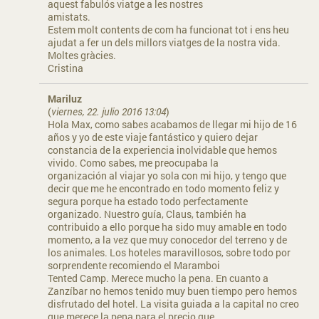
aquest fabulós viatge a les nostres
amistats.
Estem molt contents de com ha funcionat tot i ens heu
ajudat a fer un dels millors viatges de la nostra vida.
Moltes gràcies.
Cristina
Mariluz
(
viernes, 22. julio 2016 13:04
)
Hola Max, como sabes acabamos de llegar mi hijo de 16
años y yo de este viaje fantástico y quiero dejar
constancia de la experiencia inolvidable que hemos
vivido. Como sabes, me preocupaba la
organización al viajar yo sola con mi hijo, y tengo que
decir que me he encontrado en todo momento feliz y
segura porque ha estado todo perfectamente
organizado. Nuestro guía, Claus, también ha
contribuido a ello porque ha sido muy amable en todo
momento, a la vez que muy conocedor del terreno y de
los animales. Los hoteles maravillosos, sobre todo por
sorprendente recomiendo el Maramboi
Tented Camp. Merece mucho la pena. En cuanto a
Zanzíbar no hemos tenido muy buen tiempo pero hemos
disfrutado del hotel. La visita guiada a la capital no creo
que merece la pena para el precio que