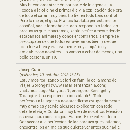
Muy buena organización por parte de la agencia, la
llegada a la oficina el primer día y la explicación de Nora
de todo el safari muy bien. Lo tienen todo bajo control.
Pero lo mejor, el guía. Francis hablaba perfectamente
español, nos informaba de todo, respondía a todas las
preguntas que le hacíamos, sabia perfectamente donde
estaban los animales y donde encontrarlos, siempre se
preocupaba de que todos estuviéramos bien, y de que
todo fuera bien y era realmente muy simpático y
amigable con nosotros. Lo vamos a echar de menos, una
bella persona, un 10.
Josep Grau
(
miércoles, 10. octubre 2018 16:36
)
Estuvimos realizando Safari en familia de la mano de
Viajes Gorongeti (www.safarisentanzania.com)
visitamos Lago Manyara, Ngorongoro, Serengeti y
Tarangire. Una experiencia inolvidable!!. Todo
perfecto.En la agencia nos atendieron estupendamente,
muy amables y serviciales.Nos explicaron con todo
detalle el viaje. Cuidaron muy bien de nosotros. Mencion
especial para nuestro guia Francis. Excelente en todo.
Conocedor a la perfeccion de los parques que visitamos,
encuentra los animales que quieres ver antes que nadie