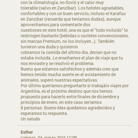
con la climatología, no llovió y el calor muy
tolerable (salvo en Zanzibar). Los hoteles agradables,
confortables y con un buen servicio, incluso el Karafuu
en Zanzibar (recuerda que teníamos dudas), aunque
aprovechamos para comentarte dos
cuestiones en este hotel, una es que el “todo incluido” lo
restringen bastante (bebidas o cocteles convencionales,
sin marcas Premium, no los incluyen…). También
tuvieron una duda y quisieron
cobrarnos la comida del último día, decían que no
estaba incluida. Le enseñamos el plan de viaje que tu
nos enviaste y se resolvió el problema.
Bueno que estamos satisfechos y además creo que
hemos tenido mucha suerte en el avistamiento de
animales, superó nuestras expectativas.
Por último queríamos preguntarte si trabajáis viajes por
Argentina, es el próximo destino que nos hemos
propuesto para hacerlo entre finales de diciembre y
principios de enero, en este caso seríamos
8 personas. Bueno Max quedamos agradecidos y
esperamos tu respuesta.
Un saludo
Esther
(
viernes, 04. marzo 2016 17:08
)