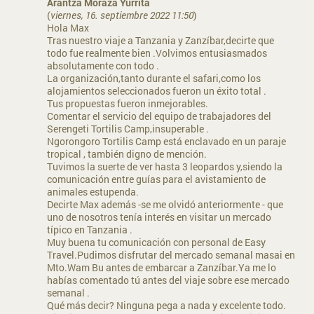
Arantza Moraza Yurrita
(
viernes, 16. septiembre 2022 11:50
)
Hola Max
Tras nuestro viaje a Tanzania y Zanzíbar,decirte que
todo fue realmente bien .Volvimos entusiasmados
absolutamente con todo .
La organización,tanto durante el safari,como los
alojamientos seleccionados fueron un éxito total .
Tus propuestas fueron inmejorables.
Comentar el servicio del equipo de trabajadores del
Serengeti Tortilis Camp,insuperable .
Ngorongoro Tortilis Camp está enclavado en un paraje
tropical , también digno de mención.
Tuvimos la suerte de ver hasta 3 leopardos y,siendo la
comunicación entre guías para el avistamiento de
animales estupenda.
Decirte Max además -se me olvidó anteriormente - que
uno de nosotros tenía interés en visitar un mercado
típico en Tanzania .
Muy buena tu comunicación con personal de Easy
Travel.Pudimos disfrutar del mercado semanal masai en
Mto.Wam Bu antes de embarcar a Zanzíbar.Ya me lo
habías comentado tú antes del viaje sobre ese mercado
semanal .
Qué más decir? Ninguna pega a nada y excelente todo.