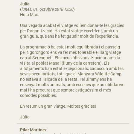
Julia
(
lunes, 01. octubre 2018 13:30
)
Hola Max.
Una vegada acabat el viatge volíem donar-te les gràcies
per l'organització. Ha estat viatge excel•lent, amb un
gran guia, que ens ha fet gaudir molt de l'experiència.
La programació ha estat molt equilibrada i el passeig
pel Ngorongoro ens va fer més tolerable el llarg viatge
cap al Serengueti. Els meus fills van al•lucinar amb la
visita al poblat Masai (lluny de la carretera). Els
allotjaments han estat excepcionals, cadascun amb les
seves peculiaritats, tot i que el Manyara Wildlife Camp
no estava a l'alçada de la resta. I el Jimmy ens ha
ensenyat molts animals, amb escenes que no oblidarem
mai i ha procurat que sempre estiguéssim el més
còmodes possibles.
En resum un gran viatge. Moltes gràcies!
Júlia
Pilar Martinez