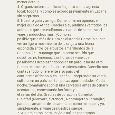
menor detalle.
4. Organización/planificación junto con la agencia
local: todo tal y como se acordó previamente en España,
sin sorpresas.
5. Nuestro guía y amigo, Cornelio: en mi opinión, el
mejor guía de África. Gracias a él, pudimos ver todos los
animales que pretendíamos ver antes de comenzar el
viaje, y muuuchos más. ¿Cómo es
posible que a más de 1 Km de distancia Cornelio pueda
ver un ligero movimiento de la oreja a una leona
escondida entre los arbustos amarillentos de la
Sabana???. ..supongo que un sexto sentido que
nosotros, no tenemos. Las horas de viaje que
pasábamos desplazándonos de un parque hasta otro
fueron realmente didácticas e interesantes; Cornelio nos
contaba todo lo referente a su país y el
continente africano, y en Español….sorprendía su vasta
cultura, en un país con tan pocas oportunidades. Cada
noche, tomábamos con él una cervecilla antes de cenar y
acostarnos, comentando las fotos y
el safari del día. Gracias de corazón a Cornelio.
6. Safari (Manyara, Serengeti, Ngorongoro y Tarangire):
para dos amantes de los animales como mi mujer y yo,
simplemente, el viaje de nuestros sueños.
7. Alojamientos: para un viaje así, no reparamos