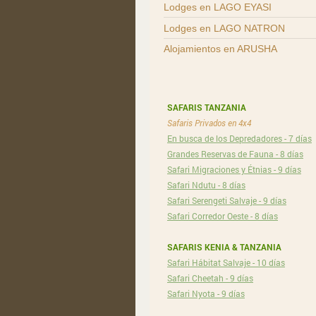
Lodges en LAGO EYASI
Lodges en LAGO NATRON
Alojamientos en ARUSHA
SAFARIS TANZANIA
Safaris Privados en 4x4
En busca de los Depredadores - 7 días
Grandes Reservas de Fauna - 8 días
Safari Migraciones y Étnias - 9 días
Safari Ndutu - 8 días
Safari Serengeti Salvaje - 9 días
Safari Corredor Oeste - 8 días
SAFARIS KENIA & TANZANIA
Safari Hábitat Salvaje - 10 días
Safari Cheetah - 9 días
Safari Nyota - 9 días