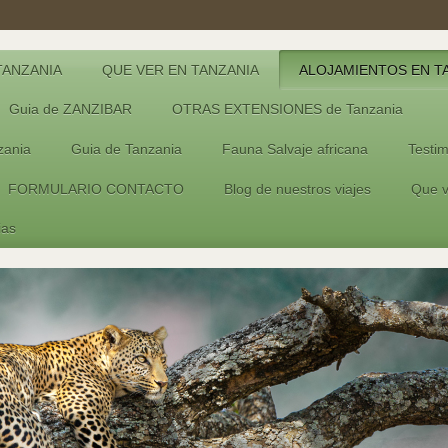
TANZANIA
QUE VER EN TANZANIA
ALOJAMIENTOS EN T
Guia de ZANZIBAR
OTRAS EXTENSIONES de Tanzania
ania
Guia de Tanzania
Fauna Salvaje africana
Testim
FORMULARIO CONTACTO
Blog de nuestros viajes
Que v
ias