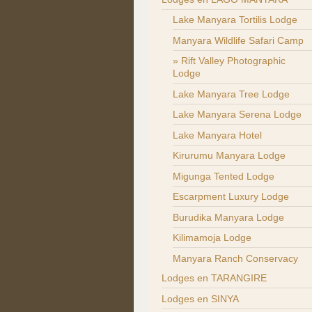
Lake Manyara Tortilis Lodge
Manyara Wildlife Safari Camp
Rift Valley Photographic
Lodge
Lake Manyara Tree Lodge
Lake Manyara Serena Lodge
Lake Manyara Hotel
Kirurumu Manyara Lodge
Migunga Tented Lodge
Escarpment Luxury Lodge
Burudika Manyara Lodge
Kilimamoja Lodge
Manyara Ranch Conservacy
Lodges en TARANGIRE
Lodges en SINYA