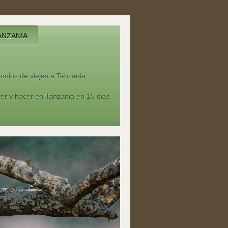
ANZANIA
onios de viajes a Tanzania
er y hacer en Tanzania en 15 dias