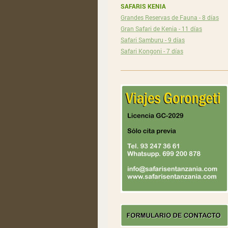
SAFARIS KENIA
Grandes Reservas de Fauna - 8 días
Gran Safari de Kenia - 11 días
Safari Samburu - 9 días
Safari Kongoni - 7 días