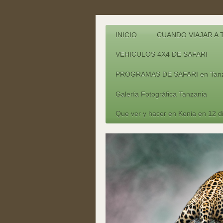
INICIO
CUANDO VIAJAR A 
VEHICULOS 4X4 DE SAFARI
PROGRAMAS DE SAFARI en Tanz
Galería Fotográfica Tanzania
Que ver y hacer en Kenia en 12 d