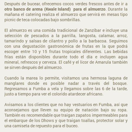
Después de bucear, ofrecemos cocos verdes frescos antes de ir a
otro banco de arena (Kwale Island) para el almuerzo
. Durante la
mañana el catering realiza el almuerzo que servirá en mesas tipo
picnic de teca colocadas bajo sombrillas.
El almuerzo es una comida tradicional de Zanzíbar e incluye una
selección de pescados a la parrilla, langosta, calamar, arroz,
tamarindo y salsas de cilantro y pollo a la barbacoa. Seguimos
con una degustación gastronómica de frutas en la que podrá
escoger entre 10 y 15 frutas tropicales diferentes. Las bebidas
frías están disponibles durante todo el día e incluyen agua
mineral, refrescos y cerveza. El café y el licor de Amarula también
se sirven después del almuerzo.
Cuando la marea lo permite, visitamos una hermosa laguna de
manglares donde es posible nadar a través del bosque.
Regresamos a Fumba a vela y llegamos sobre las 6 de la tarde,
justo a tiempo para ver el colorido atardecer africano.
Avisamos a los clientes que no hay vestuarios en Fumba, así que
aconsejamos que lleven su equipo de natación bajo su ropa.
También es recomendable que traigan zapatos impermeables para
el embarque de los Dhows y que traigan toallas, protector solar y
una camiseta de repuesto para el buceo.