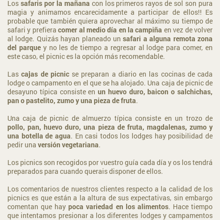
Los
safaris por la mañana
con los primeros rayos de sol son pura
magia y animamos encarecidamente a participar de ellos!! Es
probable que también quiera aprovechar al máximo su tiempo de
safari y prefiera
comer al medio día en la campiña
en vez de volver
al lodge. Quizás hayan planeado un
safari a alguna remota zona
del parque
y no les de tiempo a regresar al lodge para comer, en
este caso, el picnic es la opción más recomendable.
Las
cajas de picnic
se preparan a diario en las cocinas de cada
lodge o campamento en el que se ha alojado. Una caja de picnic de
desayuno típica consiste en
un huevo duro, baicon o salchichas,
pan o pastelito, zumo y una pieza de fruta
.
Una caja de picnic de almuerzo típica consiste en un trozo de
pollo, pan, huevo duro, una pieza de fruta, magdalenas, zumo y
una botella de agua
. En casi todos los lodges hay posibilidad de
pedir una
versión vegetariana
.
Los picnics son recogidos por vuestro guía cada día y os los tendrá
preparados para cuando querais disponer de ellos.
Los comentarios de nuestros clientes respecto a la calidad de los
picnics es que están a la altura de sus expectativas, sin embargo
comentan que hay
poca variedad en los alimentos
. Hace tiempo
que intentamos presionar a los diferentes lodges y campamentos