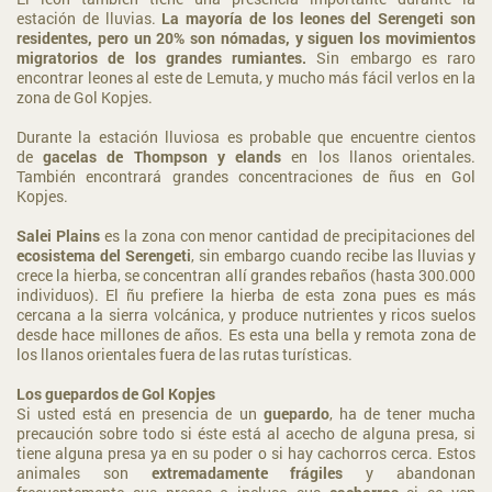
estación de lluvias.
La mayoría de los leones del Serengeti son
residentes, pero un 20% son nómadas, y siguen los movimientos
migratorios de los grandes rumiantes.
Sin embargo es raro
encontrar leones al este de Lemuta, y mucho más fácil verlos en la
zona de Gol Kopjes.
Durante la estación lluviosa es probable que encuentre cientos
de
gacelas de Thompson y elands
en los llanos orientales.
También encontrará grandes concentraciones de ñus en Gol
Kopjes.
Salei Plains
es la zona con menor cantidad de precipitaciones del
ecosistema del Serengeti
, sin embargo cuando recibe las lluvias y
crece la hierba, se concentran allí grandes rebaños (hasta 300.000
individuos). El ñu prefiere la hierba de esta zona pues es más
cercana a la sierra volcánica, y produce nutrientes y ricos suelos
desde hace millones de años. Es esta una bella y remota zona de
los llanos orientales fuera de las rutas turísticas.
Los guepardos de Gol Kopjes
Si usted está en presencia de un
guepardo
, ha de tener mucha
precaución sobre todo si éste está al acecho de alguna presa, si
tiene alguna presa ya en su poder o si hay cachorros cerca. Estos
animales son
extremadamente frágiles
y abandonan