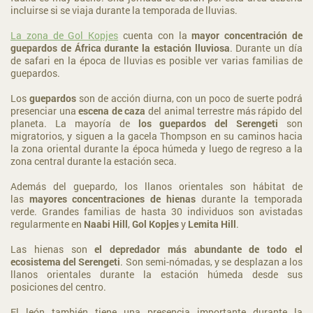
incluirse si se viaja durante la temporada de lluvias.
La zona de Gol Kopjes
cuenta con la
mayor concentración de
guepardos de África durante la estación lluviosa
. Durante un día
de safari en la época de lluvias es posible ver varias familias de
guepardos.
Los
guepardos
son de acción diurna, con un poco de suerte podrá
presenciar una
escena de caza
del animal terrestre más rápido del
planeta. La mayoría de
los guepardos del Serengeti
son
migratorios, y siguen a la gacela Thompson en su caminos hacia
la zona oriental durante la época húmeda y luego de regreso a la
zona central durante la estación seca.
Además del guepardo, los llanos orientales son hábitat de
las
mayores concentraciones de hienas
durante la temporada
verde. Grandes familias de hasta 30 individuos son avistadas
regularmente en
Naabi Hill
,
Gol Kopjes
y
Lemita Hill
.
Las hienas son
el depredador más abundante de todo el
ecosistema del Serengeti
. Son semi-nómadas, y se desplazan a los
llanos orientales durante la estación húmeda desde sus
posiciones del centro.
El león también tiene una presencia importante durante la