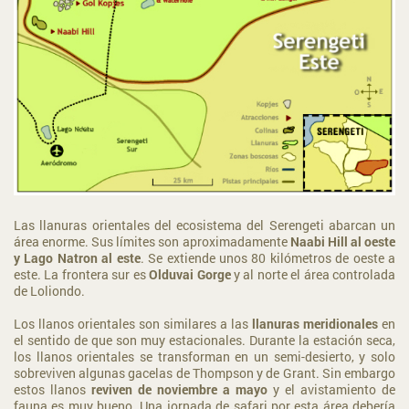
Las llanuras orientales del ecosistema del Serengeti abarcan un
área enorme. Sus límites son aproximadamente
Naabi Hill al oeste
y Lago Natron al este
. Se extiende unos 80 kilómetros de oeste a
este. La frontera sur es
Olduvai Gorge
y al norte el área controlada
de Loliondo.
Los llanos orientales son similares a las
llanuras meridionales
en
el sentido de que son muy estacionales. Durante la estación seca,
los llanos orientales se transforman en un semi-desierto, y solo
sobreviven algunas gacelas de Thompson y de Grant. Sin embargo
estos llanos
reviven de noviembre a mayo
y el avistamiento de
fauna es muy bueno. Una jornada de safari por esta área debería