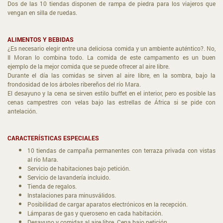
Dos de las 10 tiendas disponen de rampa de piedra para los viajeros que
vengan en silla de ruedas.
ALIMENTOS Y BEBIDAS
¿Es necesario elegir entre una deliciosa comida y un ambiente auténtico?. No,
Il Moran lo combina todo. La comida de este campamento es un buen
ejemplo de la mejor comida que se puede ofrecer al aire libre.
Durante el día las comidas se sirven al aire libre, en la sombra, bajo la
frondosidad de los árboles ribereños del río Mara.
El desayuno y la cena se sirven estilo buffet en el interior, pero es posible las
cenas campestres con velas bajo las estrellas de África si se pide con
antelación.
CARACTERÍSTICAS ESPECIALES
10 tiendas de campaña permanentes con terraza privada con vistas
al río Mara.
Servicio de habitaciones bajo petición.
Servicio de lavandería incluido.
Tienda de regalos.
Instalaciones para minusválidos.
Posibilidad de cargar aparatos electrónicos en la recepción.
Lámparas de gas y queroseno en cada habitación.
Desayuno y comidas al aire libre. Cena bajo petición.