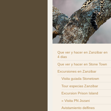
Que ver y hacer en Zanzibar en
4 dias
Que ver y hacer en Stone Town
Excursiones en Zanzibar
Visita guiada Stonetown
Tour especias Zanzibar
Excursion Prison Island
Visita PN Jozani
Avistamiento delfines