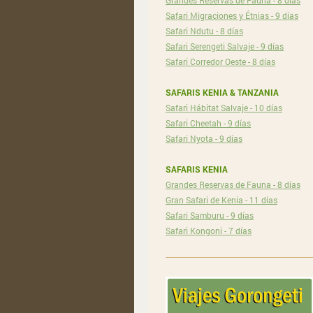
Grandes Reservas de Fauna - 8 días
Safari Migraciones y Étnias - 9 días
Safari Ndutu - 8 días
Safari Serengeti Salvaje - 9 días
Safari Corredor Oeste - 8 días
SAFARIS KENIA & TANZANIA
Safari Hábitat Salvaje - 10 días
Safari Cheetah - 9 días
Safari Nyota - 9 días
SAFARIS KENIA
Grandes Reservas de Fauna - 8 días
Gran Safari de Kenia - 11 días
Safari Samburu - 9 días
Safari Kongoni - 7 días