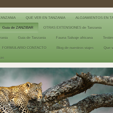
TANZANIA
QUE VER EN TANZANIA
ALOJAMIENTOS EN T
Guia de ZANZIBAR
OTRAS EXTENSIONES de Tanzania
ania
Guia de Tanzania
Fauna Salvaje africana
Testim
FORMULARIO CONTACTO
Blog de nuestros viajes
Que v
ias