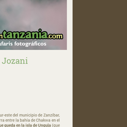
 Jozani
ur-este del municipio de Zanzíbar,
erra entre la bahía de Chakwa en el
ue queda en la isla de Unguja
(que