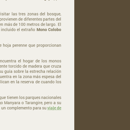
sitar las tres zonas del bosque,
provienen de diferentes partes del
n más de 100 metros de largo. El
 incluido el extraño
Mono Colobo
e hoja perenne que proporcionan
encuentra el hogar de los monos
ente torcido de madera que cruza
u guía sobre la estrecha relación
cuentra en la zona más espesa del
lican en la reserva de cuando los
 que tienen los parques nacionales
go Manyara o Tarangire, pero a su
s, un complemento para su
viaje de