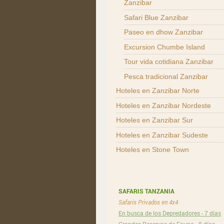
Zanzibar
Safari Blue Zanzibar
Paseo en dhow Zanzibar
Excursion Chumbe Island
Tour vida cotidiana Zanzibar
Pesca tradicional Zanzibar
Hoteles en Zanzibar Norte
Hoteles en Zanzibar Nordeste
Hoteles en Zanzibar Sur
Hoteles en Zanzibar Sudeste
Hoteles en Stone Town
SAFARIS TANZANIA
Safaris Privados en 4x4
En busca de los Depredadores - 7 días