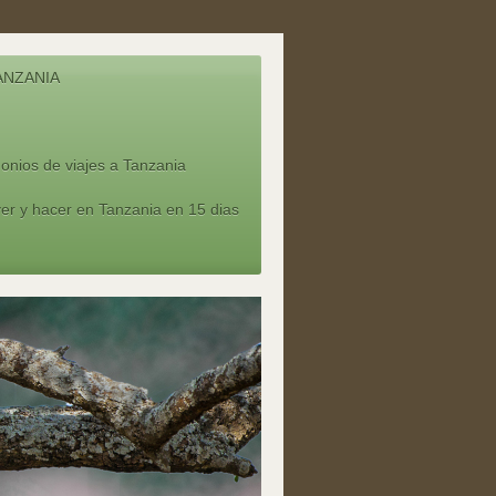
ANZANIA
onios de viajes a Tanzania
er y hacer en Tanzania en 15 dias