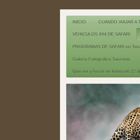
INICIO
CUANDO VIAJAR A 
VEHICULOS 4X4 DE SAFARI
PROGRAMAS DE SAFARI en Tanz
Galería Fotográfica Tanzania
Que ver y hacer en Kenia en 12 d