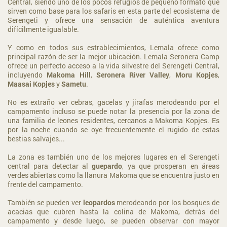
Central, siendo uno de los pocos refugios de pequeño formato que
sirven como base para los safaris en esta parte del ecosistema de
Serengeti y ofrece una sensación de auténtica aventura
difícilmente igualable.
Y como en todos sus estrablecimientos, Lemala ofrece como
principal razón de ser la mejor ubicación. Lemala Seronera Camp
ofrece un perfecto acceso a la vida silvestre del Serengeti Central,
incluyendo
Makoma Hill
,
Seronera River Valley
,
Moru Kopjes
,
Maasai Kopjes
y
Sametu
.
No es extraño ver cebras, gacelas y jirafas merodeando por el
campamento incluso se puede notar la presencia por la zona de
una familia de leones residentes, cercanos a Makoma Kopjes. Es
por la noche cuando se oye frecuentemente el rugido de estas
bestias salvajes...
La zona es también uno de los mejores lugares en el Serengeti
central para detectar al
guepardo
, ya que prosperan en áreas
verdes abiertas como la llanura Makoma que se encuentra justo en
frente del campamento.
También se pueden ver
leopardos
merodeando por los bosques de
acacias que cubren hasta la colina de Makoma, detrás del
campamento y desde luego, se pueden observar con mayor