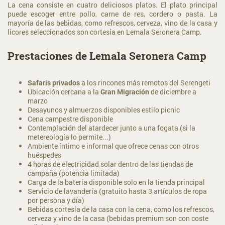
La cena consiste en cuatro deliciosos platos. El plato principal
puede escoger entre pollo, carne de res, cordero o pasta.
La
mayoría de las bebidas, como refrescos, cerveza, vino de la casa y
licores seleccionados son cortesía en Lemala Seronera Camp.
Prestaciones de Lemala Seronera Camp
Safaris privados
a los rincones más remotos del Serengeti
Ubicación cercana a la
Gran Migración
de diciembre a
marzo
Desayunos y almuerzos disponibles estilo picnic
Cena campestre disponible
Contemplación del atardecer junto a una fogata (si la
metereología lo permite...)
Ambiente íntimo e informal que ofrece cenas con otros
huéspedes
4 horas de electricidad solar dentro de las tiendas de
campaña (potencia limitada)
Carga de la batería disponible solo en la tienda principal
Servicio de lavandería (gratuito hasta 3 artículos de ropa
por persona y día)
Bebidas cortesía de la casa con la cena, como los refrescos,
cerveza y vino de la casa (bebidas premium son con coste