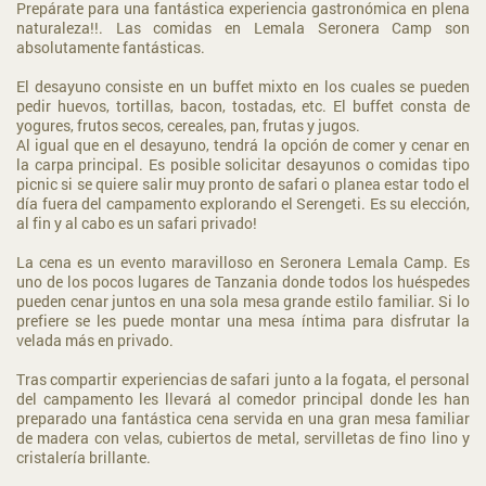
Prepárate para una fantástica experiencia gastronómica en plena
naturaleza!!.
Las comidas en Lemala Seronera Camp son
absolutamente fantásticas.
El desayuno consiste en un buffet mixto en los cuales se pueden
pedir huevos, tortillas, bacon, tostadas, etc.
El buffet consta de
yogures, frutos secos, cereales, pan, frutas y jugos.
Al igual que en el desayuno, tendrá la opción de comer y cenar en
la carpa principal. Es posible solicitar desayunos o comidas tipo
picnic si se quiere salir muy pronto de safari o planea estar todo el
día fuera del campamento explorando el Serengeti. Es su elección,
al fin y al cabo es un safari privado!
La cena es un evento maravilloso en Seronera Lemala Camp. Es
uno de los pocos lugares de Tanzania donde todos los huéspedes
pueden cenar juntos en una sola mesa grande estilo familiar. Si lo
prefiere se les puede montar una mesa íntima para disfrutar la
velada más en privado.
Tras compartir experiencias de safari junto a la fogata, el personal
del campamento les llevará al comedor principal donde les han
preparado una fantástica cena servida en una gran mesa familiar
de madera con velas, cubiertos de metal, servilletas de fino lino y
cristalería brillante.